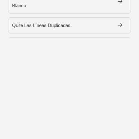
Blanco
Quite Las Líneas Duplicadas
Reemplazar Texto
Texto Inverso De La Lista
Texto Limpiador
Texto Repetidor
Aleatorizador
11