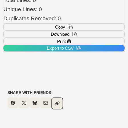
Total Lines:
0
Unique Lines:
0
Duplicates Removed:
0
Copy
Download
Print 🖨️
Export to CSV
SHARE WITH FRIENDS