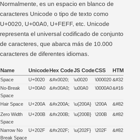
Normalmente, es un espacio en blanco de
caracteres Unicode o tipo de texto como
U+0020, U+00A0, U+FEFF, etc. Unicode
representa el universal codificado de conjunto
de caracteres, que abarca más de 10.000
caracteres de diferentes idiomas.
Name
Unicode
Hex Code
JS Code
CSS
HTML Cod
Space
U+0020
&#x0020;
\u0020
\000020
&#32;
No-Break
U+00A0
&#x00A0;
\u00A0
\0000A0
&#160;
Space
Hair Space
U+200A
&#x200A;
\u{200A}
\200A
&#8202;
Zero Width
U+200B
&#x200B;
\u{200B}
\200B
&#8203;
Space
Narrow No
U+202F
&#x202F;
\u{202F}
\202F
&#8239;
Break Space