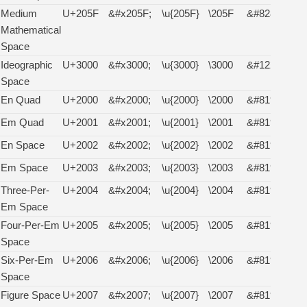
Medium
U+205F
&#x205F;
\u{205F}
\205F
&#8287;
Mathematical
Space
Ideographic
U+3000
&#x3000;
\u{3000}
\3000
&#12288;
Space
En Quad
U+2000
&#x2000;
\u{2000}
\2000
&#8192;
Em Quad
U+2001
&#x2001;
\u{2001}
\2001
&#8193;
En Space
U+2002
&#x2002;
\u{2002}
\2002
&#8194;
Em Space
U+2003
&#x2003;
\u{2003}
\2003
&#8195;
Three-Per-
U+2004
&#x2004;
\u{2004}
\2004
&#8196;
Em Space
Four-Per-Em
U+2005
&#x2005;
\u{2005}
\2005
&#8197;
Space
Six-Per-Em
U+2006
&#x2006;
\u{2006}
\2006
&#8198;
Space
Figure Space
U+2007
&#x2007;
\u{2007}
\2007
&#8199;