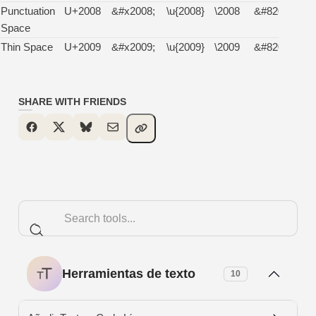
Punctuation
U+2008
&#x2008;
\u{2008}
\2008
&#8200;
Space
Thin Space
U+2009
&#x2009;
\u{2009}
\2009
&#8201;
SHARE WITH FRIENDS
Herramientas de texto
10