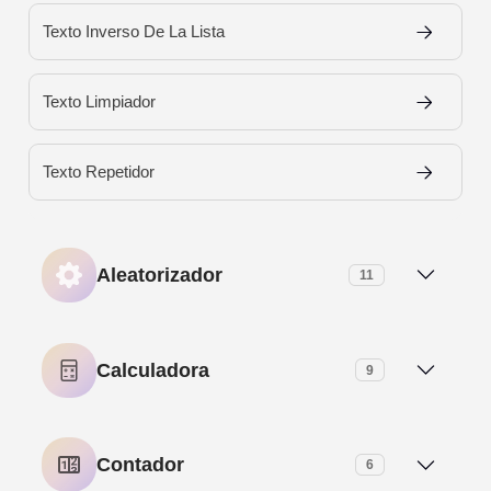
Texto Inverso De La Lista
Texto Limpiador
Texto Repetidor
Aleatorizador
11
Al Azar De Emoji Generador
Calculadora
9
Al Azar De Lenny Cara Generador
Base-N De La Calculadora
Contador
6
Al Azar Del Generador Del Correo Electrónico