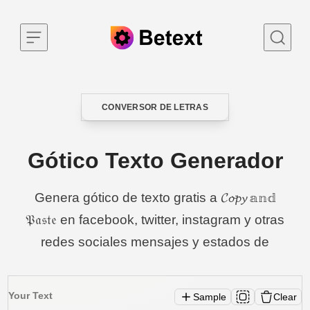
Skip to content
CONVERSOR DE LETRAS
CATEGORY
Gótico Texto Generador
Genera gótico de texto gratis a 𝓒𝓸𝓹𝔂 𝕒𝕟𝕕
𝔓𝔞𝔰𝔱𝔢 en facebook, twitter, instagram y otras
redes sociales mensajes y estados de
Your Text
Sample
Clear