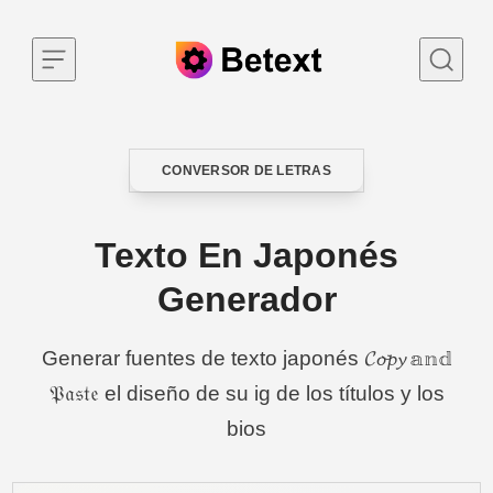
Skip to content
CONVERSOR DE LETRAS
CATEGORY
Texto En Japonés
Generador
Generar fuentes de texto japonés 𝓒𝓸𝓹𝔂 𝕒𝕟𝕕
𝔓𝔞𝔰𝔱𝔢 el diseño de su ig de los títulos y los
bios