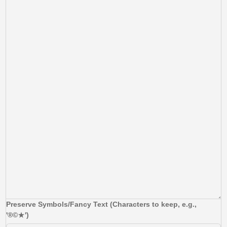
Preserve Symbols/Fancy Text (Characters to keep, e.g.,
'®©★')