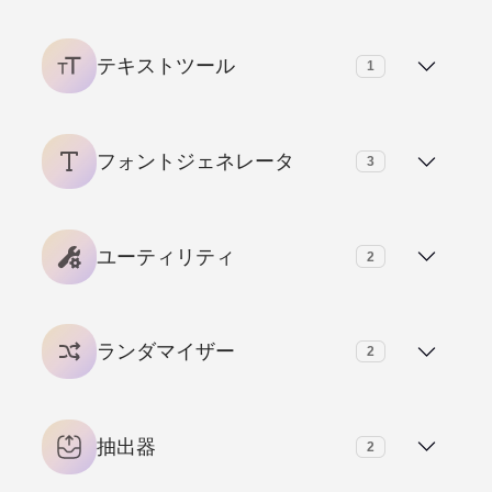
チェックマーク記号
テキストツール
1
見えないキャラクター(ㅤ)空のテキスト発生装置
フォントジェネレータ
3
下付き文字発生装置
ユーティリティ
2
苦労フォント発生装置
QRコードジェネレータ&リーダー
ランダマイザー
2
逆にテキスト-逆テキスト発生装置
パスワード発生装置
ランダムピッカーの名前
抽出器
2
ランダムメール発生装置