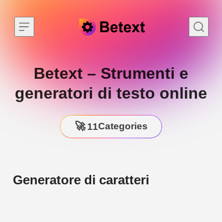
Skip to content
Betext – Strumenti e
generatori di testo online
Categories
11
Generatore di caratteri
3
TOOLS