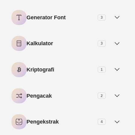
Generator Meta Deskripsi AI
Karakter Tak Terlihat – (ㅤ) Generator Teks Kosong
Generator Font
3
Ringkasan Teks AI
Generator Subskrip
Kalkulator
3
Roblox Font Generator
IPK Calculator
Kriptografi
1
Teks Terbalik-Generator Teks Mundur
Kalkulator Usia
Generator Hash Bcrypt
Pengacak
2
Kalkulator Waktu
Generator Pengacak Email
Pengekstrak
4
Pemilih Nama Acak