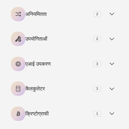
अनियमितता
2
यादृच्छिक ईमेल जनरेटर
उपयोगिताओं
2
यादृच्छिक नाम बीनने
QR कोड जनरेटर और पाठक
एआई उपकरण
3
पासवर्ड जनरेटर
ऐ टीका उपकरण
कैलकुलेटर
3
ऐ पाठ Summarizer
उम्र कैलकुलेटर
क्रिप्टोग्राफी
1
ऐ विवरण मेटा जेनरेटर
जीपीए कैलकुलेटर