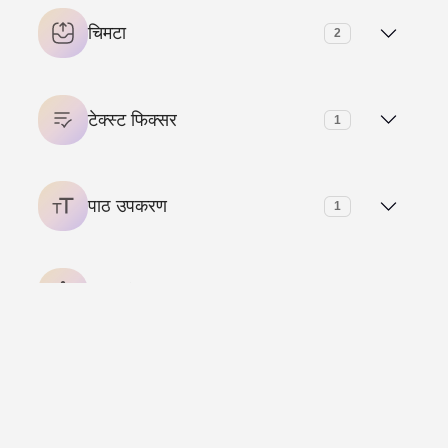
Bcrypt हैश जनरेटर
चिमटा
2
समय कैलक्यूलेटर
ईमेल चिमटा
टेक्स्ट फिक्सर
1
शीर्षक और मेटा टैग चिमटा
निकालें फैंसी फ़ॉन्ट – फैंसी पाठ सामान्य पाठ
पाठ उपकरण
1
अदृश्य चरित्र – (ㅤ) रिक्त पाठ जनरेटर
प्रतीकों
1
जांच के निशान प्रतीकों
विरोध करना
1
शब्द काउंटर