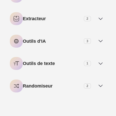
Bcrypt Générateur De Hachage
Extracteur
2
Extracteur d’e-mails
Outils d'IA
3
Titre & De La Balise Meta Extracteur
AI Meta Description Générateur
Outils de texte
1
L’IA de l’outil de Synthèse de Texte
Personnage Invisible – (ㅤ) Vide Générateur de Texte
Randomiseur
2
L’IA de la Paraphrase de l’Outil
Aléatoire Email Generator
Symboles
1