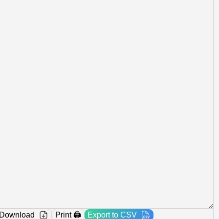
Download
Print 🖨️
Export to CSV