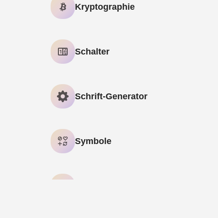
Kryptographie
Bcrypt-Hash-Generator
Schalter
Wortzähler
Schrift-Generator
Reverse-Text – Rückwärts-Text-Generator
Symbole
Häkchen Symbole
Textkorrektur
Entfernen Fancy Schriftarten – Fancy Text