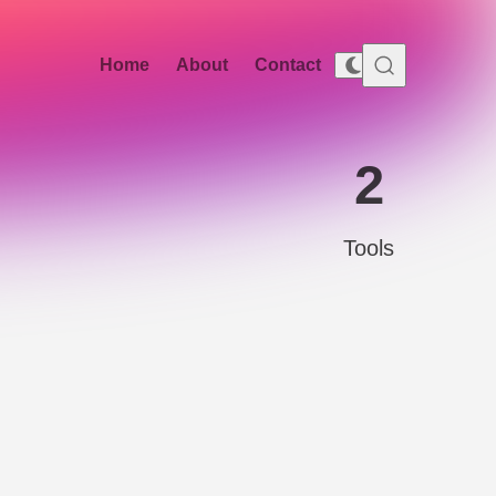
Home
About
Contact
2
Tools