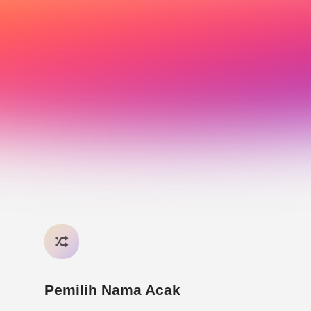
Pemilih Nama Acak